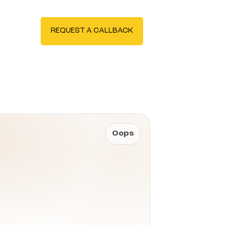
En
REQUEST A CALLBACK
Oops