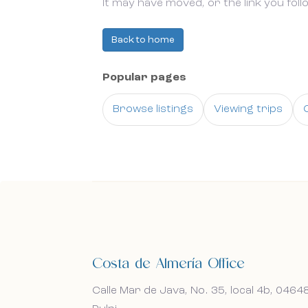
It may have moved, or the link you foll
Back to home
Popular pages
Browse listings
Viewing trips
Home
About us
Viewing trips
Costa de Almería Office
News
Bel mij terug
Bel mij terug
Calle Mar de Java, No. 35, local 4b, 04648