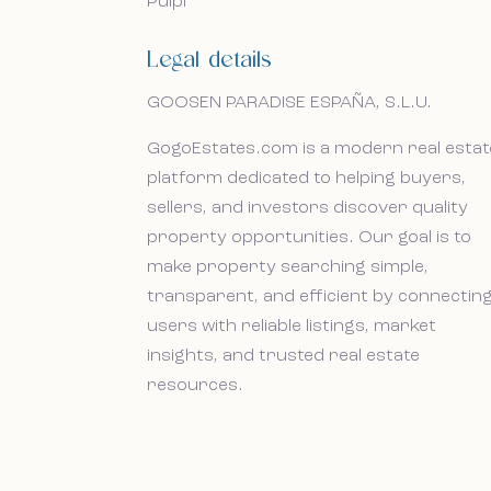
Pulpi
Legal details
I accept the cookie policy, privacy 
I accept the cookie policy, privacy 
conditions.
conditions.
GOOSEN PARADISE ESPAÑA, S.L.U.
Subscribe to our newsletter.
Subscribe to our newsletter.
GogoEstates.com is a modern real estat
platform dedicated to helping buyers,
sellers, and investors discover quality
property opportunities. Our goal is to
make property searching simple,
transparent, and efficient by connectin
users with reliable listings, market
insights, and trusted real estate
resources.