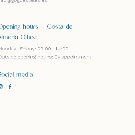
info@gogoestates.es
roomwoning in Spanje.
roomwoning in Spanje.
Opening hours — Costa de
Almería Office
Monday - Friday: 09:00 - 14:00
Outside opening hours: By appointment
Social media