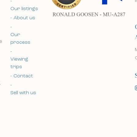
uw zoektocht naar uw d
uw zoektocht naar uw d
Our listings
policy and the terms and
policy and the terms and
About us
Our
e
process
Viewing
trips
Contact
g
Sell with us