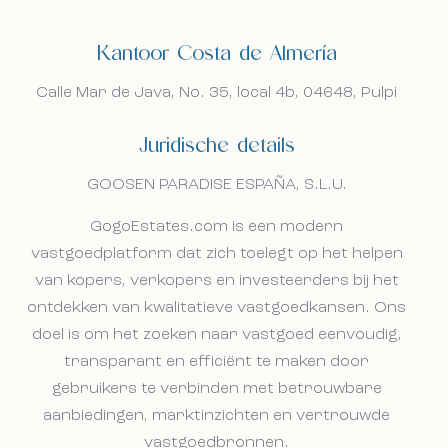
opvolging
opvolging
Wilt u graag dat wij u opbellen? Laat uw gegevens
Wilt u graag dat wij u opbellen? Laat uw gegevens
Kantoor Costa de Almería
achter en binnen de 24u nemen wij contact met u
achter en binnen de 24u nemen wij contact met u
Calle Mar de Java, No. 35, local 4b, 04648, Pulpi
op. Samen starten we uw zoektocht naar uw
op. Samen starten we uw zoektocht naar uw
droomwoning in Spanje.
droomwoning in Spanje.
Juridische details
Thuis
GOOSEN PARADISE ESPAÑA, S.L.U.
Onze aanbiedingen
GogoEstates.com is een modern
vastgoedplatform dat zich toelegt op het helpen
Over ons
van kopers, verkopers en investeerders bij het
ontdekken van kwalitatieve vastgoedkansen. Ons
Onze aanpak
doel is om het zoeken naar vastgoed eenvoudig,
transparant en efficiënt te maken door
Bekijk excursies
gebruikers te verbinden met betrouwbare
aanbiedingen, marktinzichten en vertrouwde
vastgoedbronnen.