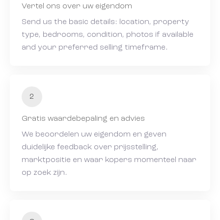
Vertel ons over uw eigendom
Send us the basic details: location, property
type, bedrooms, condition, photos if available
and your preferred selling timeframe.
Zoek met ons
Zoek met ons
naar uw Spaanse (t)huis
naar uw Spaanse (t)huis
2
Wij contacteren u vrijblijvend voor een persoonlijke
Wij contacteren u vrijblijvend voor een persoonlijke
opvolging
opvolging
Gratis waardebepaling en advies
Wilt u graag dat wij u opbellen? Laat uw gegevens
Wilt u graag dat wij u opbellen? Laat uw gegevens
We beoordelen uw eigendom en geven
achter en binnen de 24u nemen wij contact met u
achter en binnen de 24u nemen wij contact met u
duidelijke feedback over prijsstelling,
op. Samen starten we uw zoektocht naar uw
op. Samen starten we uw zoektocht naar uw
marktpositie en waar kopers momenteel naar
droomwoning in Spanje.
droomwoning in Spanje.
op zoek zijn.