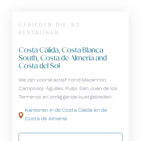
Ik accepteer het cookiebeleid, het privacybeleid
Ik accepteer het cookiebeleid, het privacybeleid
GEBIEDEN DIE WE
en de algemene voorwaarden.
en de algemene voorwaarden.
BESTRIJKEN
Abonneer u op onze nieuwsbrief.
Abonneer u op onze nieuwsbrief.
Costa Cálida, Costa Blanca
South, Costa de Almería and
Costa del Sol
We zijn vooral actief rond Mazarrón,
Camposol, Águilas, Pulpí, San Juan de los
Terreros en omliggende kustgebieden.
Kantoren in de Costa Cálida en de
Costa de Almería