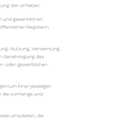
gung der Urheber.
en und gewerblichen
ffentlichen Registern
gung, Nutzung, Verwertung,
hen Genehmigung des
r- oder gewerblichen
gentum ihrer jeweiligen
ch die vorherige und
site umzuleiten; die