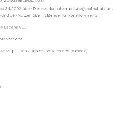
 NUTZUNGSBEDINGUNGEN
es 34/2002 über Dienste der Informationsgesellschaft un
wird der Nutzer über folgende Punkte informiert:
se España SLU
nternational
648 Pulpí – San Juan de los Terreros (Almería)
m