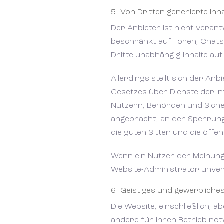
Besichtigungs
5. Von Dritten generierte Inha
Der Anbieter ist nicht verant
Nachricht
Bel mij terug
Bel mij terug
beschränkt auf Foren, Chats
Dritte unabhängig Inhalte au
Allerdings stellt sich der A
Gesetzes über Dienste der In
Ich akzeptiere die Cookie-Richtlinie, 
Ich akzeptiere die Cookie-Richtlinie, 
Nutzern, Behörden und Sicher
und die Allgemeinen Geschäftsbedingun
und die Allgemeinen Geschäftsbedingun
angebracht, an der Sperrung a
die guten Sitten und die öff
Abonnieren Sie unseren Newsletter
Abonnieren Sie unseren Newsletter
Wenn ein Nutzer der Meinung i
Website-Administrator unver
6. Geistiges und gewerbliche
Die Website, einschließlich
andere für ihren Betrieb not