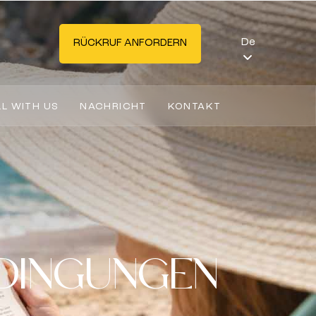
De
RÜCKRUF ANFORDERN
LL WITH US
NACHRICHT
KONTAKT
DINGUNGEN