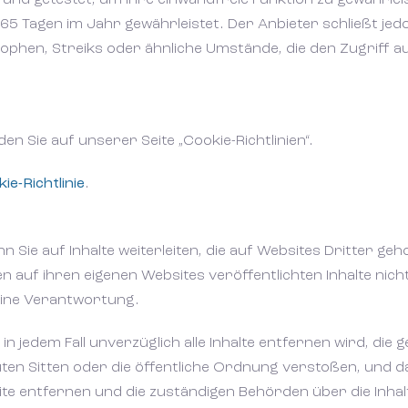
und getestet, um ihre einwandfreie Funktion zu gewährleis
65 Tagen im Jahr gewährleistet. Der Anbieter schließt je
phen, Streiks oder ähnliche Umstände, die den Zugriff a
en Sie auf unserer Seite „Cookie-Richtlinien“.
ie-Richtlinie
.
Zoek
Zoek
n Sie auf Inhalte weiterleiten, die auf Websites Dritter ge
en auf ihren eigenen Websites veröffentlichten Inhalte nic
eine Verantwortung.
Unsere Angeb
naar
naar
in jedem Fall unverzüglich alle Inhalte entfernen wird, die 
Unser Ansatz
uten Sitten oder die öffentliche Ordnung verstoßen, und d
ite entfernen und die zuständigen Behörden über die Inhal