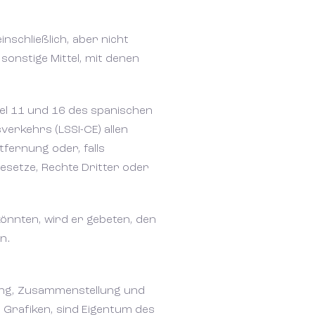
se (t)huis
se (t)huis
inschließlich, aber nicht
ijvend voor een persoonlijke opvolging
ijvend voor een persoonlijke opvolging
onstige Mittel, mit denen
pbellen? Laat uw gegevens achter en
pbellen? Laat uw gegevens achter en
j contact met u op. Samen starten we
j contact met u op. Samen starten we
kel 11 und 16 des spanischen
roomwoning in Spanje.
roomwoning in Spanje.
erkehrs (LSSI-CE) allen
fernung oder, falls
Gesetze, Rechte Dritter oder
könnten, wird er gebeten, den
n.
tung, Zusammenstellung und
 Grafiken, sind Eigentum des