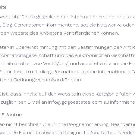
Spaan
Spaan
touren
Sell With Us
lte
wortlich für die gespeicherten Informationen und Inhalte, e
Wij contacteren u vrijbl
Wij contacteren u vrijbl
Kontakt
, Blog-Generatoren, Kommentare, soziale Netzwerke oder s
f der Website des Anbieters veröffentlichen können.
Wilt u graag dat wij u o
Wilt u graag dat wij u o
binnen de 24u nemen wi
binnen de 24u nemen wi
nbieter in Übereinstimmung mit den Bestimmungen der Arti
uw zoektocht naar uw d
uw zoektocht naar uw d
formationsgesellschaft und des elektronischen Geschäftsv
die Datenschutzrichtlinie
die Datenschutzrichtlinie
heitskräften zur Verfügung und arbeitet aktiv an der Ent
gen.
gen.
ller Inhalte mit, die gegen nationale oder internationale 
entliche Ordnung verstoßen könnten.
.
.
st, dass Inhalte auf der Website in diese Kategorie fallen 
züglich per E-Mail an info@gogoestates.com zu informiere
s Eigentum
, aber nicht beschränkt auf ihre Programmierung, Bearbei
wendige Elemente sowie die Designs, Logos, Texte und/oder