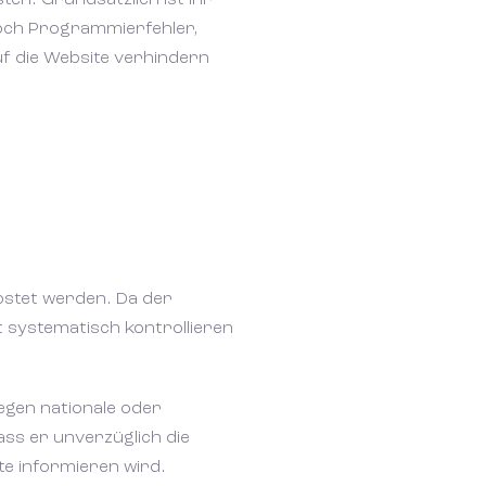
ten. Grundsätzlich ist ihr
doch Programmierfehler,
uf die Website verhindern
 met ons
 met ons
hostet werden. Da der
ht systematisch kontrollieren
ote
 uw
 uw
gegen nationale oder
ass er unverzüglich die
te informieren wird.