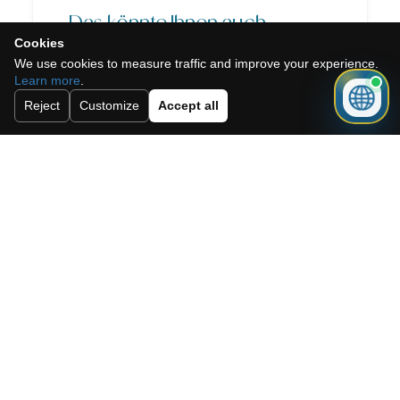
Das könnte Ihnen auch
Cookies
gefallen
We use cookies to measure traffic and improve your experience.
Learn more
.
Reject
Customize
Accept all
Eigentum #2899
€125.000
Similar because:
same
province, same property
type, same listing type,
similar price range
Modernes 3-Zimmer-
Apartment zum
Verkauf in Almería
€166.000
Similar because:
same
locality, same property
type, same listing type,