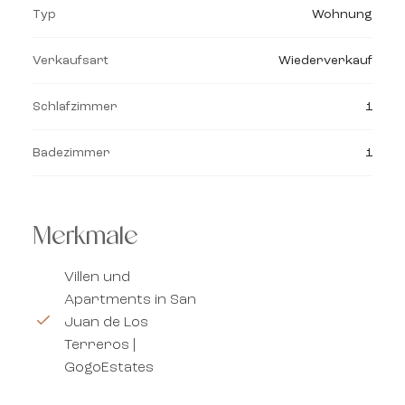
Typ
Wohnung
Verkaufsart
Wiederverkauf
Schlafzimmer
1
Badezimmer
1
Merkmale
Villen und
Apartments in San
Juan de Los
Terreros |
GogoEstates