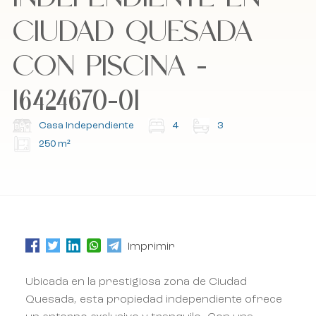
CIUDAD QUESADA
Acepto la política de cookies, la política de
Acepto la política de cookies, la política de
privacidad y los términos y condiciones.
privacidad y los términos y condiciones.
CON PISCINA -
16424670-01
Suscríbete a nuestro boletín.
Suscríbete a nuestro boletín.
Casa Independiente
4
3
250 m²
Imprimir
Ubicada en la prestigiosa zona de Ciudad
Quesada, esta propiedad independiente ofrece