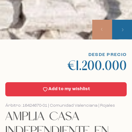
Sobre nosotros
Nuestro enfoque
Viajes de visualización
DESDE PRECIO
€1.200.000
Sell With Us
Noticias
Add to my wishlist
Contacto
Árbitro: 16424670-01 | Comunidad Valenciana | Rojales
AMPLIA CASA
Bel mij terug
Bel mij terug
INDEPENDIENTE EN