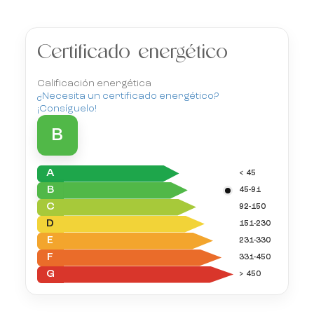
Certificado energético
Calificación energética
¿Necesita un certificado energético?
¡Consíguelo!
B
A
< 45
B
45-91
C
92-150
D
151-230
E
231-330
F
331-450
G
> 450