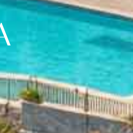
se (t)huis
A
ijvend voor een persoonlijke opvolging
pbellen? Laat uw gegevens achter en
j contact met u op. Samen starten we
roomwoning in Spanje.