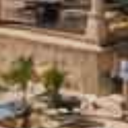
Zoek met ons
naar uw Spaanse (t)huis
Wij contacteren u vrijblijvend voor een persoonlijke
opvolging
Wilt u graag dat wij u opbellen? Laat uw gegevens
achter en binnen de 24u nemen wij contact met u
op. Samen starten we uw zoektocht naar uw
droomwoning in Spanje.
Maison
Nos annonces