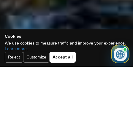
Cookies
We use cookies to measure traffic and improve your experience.
Learn more
.
Reject
Customize
Accept all
GogoEstates
Votre spécialiste de
l&#39;immobilier en
Espagne
Vous rêvez d&#39;une maison sous le soleil