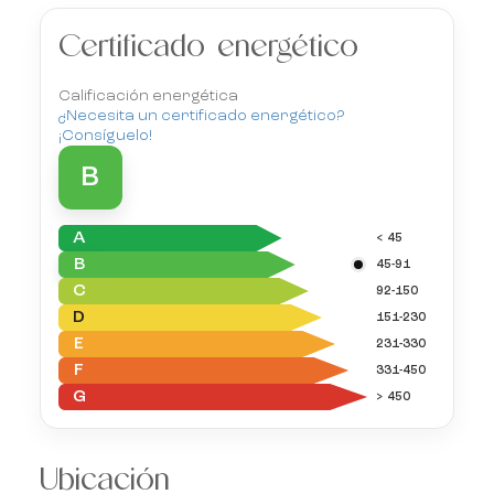
Certificado energético
Calificación energética
¿Necesita un certificado energético?
¡Consíguelo!
B
A
< 45
B
45-91
C
92-150
D
151-230
E
231-330
F
331-450
G
> 450
Ubicación