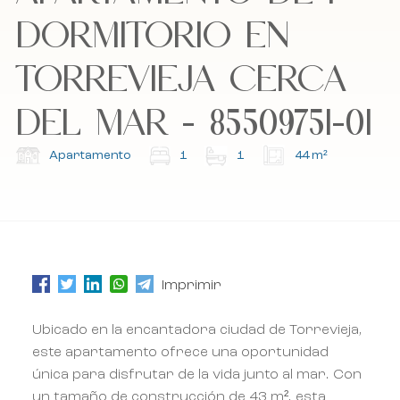
DORMITORIO EN
Acepto la política de cookies, la política de
Acepto la política de cookies, la política de
privacidad y los términos y condiciones.
privacidad y los términos y condiciones.
TORREVIEJA CERCA
DEL MAR - 85509751-01
Suscríbete a nuestro boletín.
Suscríbete a nuestro boletín.
Apartamento
1
1
44 m²
Imprimir
Ubicado en la encantadora ciudad de Torrevieja,
este apartamento ofrece una oportunidad
única para disfrutar de la vida junto al mar. Con
un tamaño de construcción de 43 m², esta