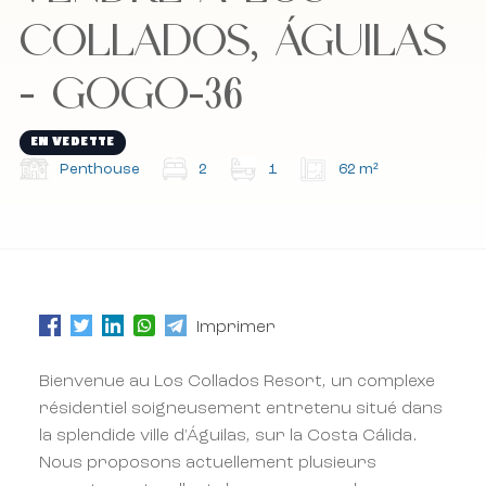
Abonnez-vous à notre newsletter.
Abonnez-vous à notre newsletter.
COLLADOS, ÁGUILAS
- GOGO-36
EN VEDETTE
Penthouse
2
1
62 m²
Imprimer
Bienvenue au Los Collados Resort, un complexe
résidentiel soigneusement entretenu situé dans
la splendide ville d'Águilas, sur la Costa Cálida.
Nous proposons actuellement plusieurs