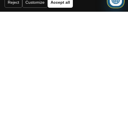
Reject
Customize
Accept all
conditions générales.
Abonnez-vous à notre newsletter.
Envoyer
Need a mortgage for this
property?
Get mortgage advice before booking
your viewing.