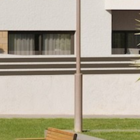
Dom
O nas