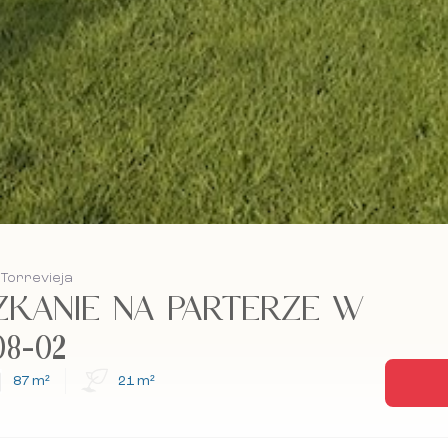
 Torrevieja
KANIE NA PARTERZE W
08-02
87 m²
21 m²