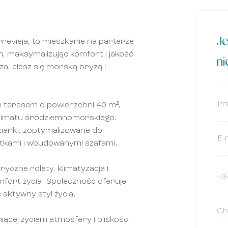
Je
evieja, to mieszkanie na parterze
n, maksymalizując komfort i jakość
n
za, ciesz się morską bryzą i
tarasem o powierzchni 40 m²,
klimatu śródziemnomorskiego.
azienki, zoptymalizowane do
ytkami i wbudowanymi szafami.
yczne rolety, klimatyzacja i
fort życia. Społeczność oferuje
c aktywny styl życia.
niącej życiem atmosfery i bliskości