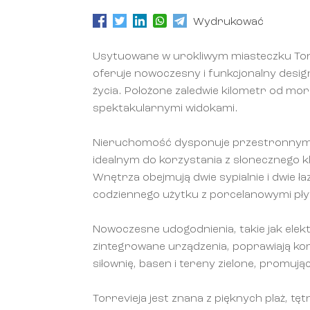
Wydrukować
Usytuowane w urokliwym miasteczku Torr
oferuje nowoczesny i funkcjonalny desig
życia. Położone zaledwie kilometr od mor
spektakularnymi widokami.
Nieruchomość dysponuje przestronnym 
idealnym do korzystania z słonecznego 
Wnętrza obejmują dwie sypialnie i dwie ł
codziennego użytku z porcelanowymi pł
Nowoczesne udogodnienia, takie jak elektr
zintegrowane urządzenia, poprawiają kom
siłownię, basen i tereny zielone, promują
Torrevieja jest znana z pięknych plaż, tęt