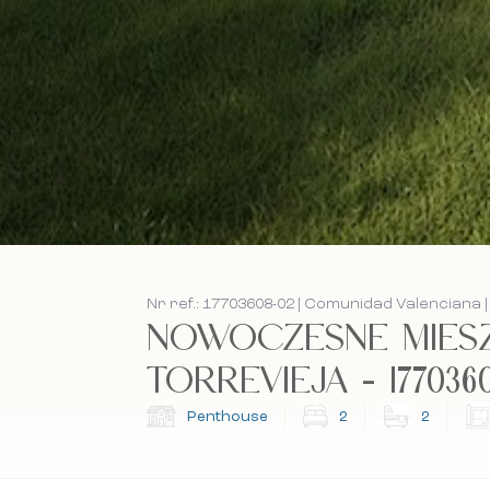
Nr ref.: 17703608-02 | Comunidad Valenciana |
NOWOCZESNE MIESZ
TORREVIEJA - 177036
Penthouse
2
2