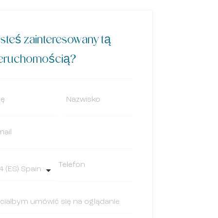
steś zainteresowany tą
ieruchomością?