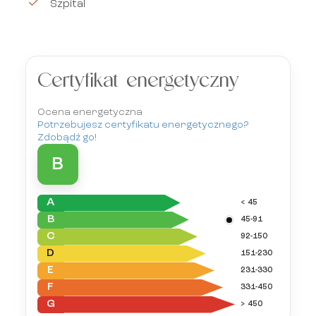
Szpital
Certyfikat energetyczny
Ocena energetyczna
Potrzebujesz certyfikatu energetycznego?
Zdobądź go!
B
A
< 45
B
45-91
C
92-150
D
151-230
E
231-330
F
331-450
G
> 450