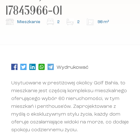
prywatności oraz regulamin.
prywatności oraz regulamin.
17845966-01
Zapisz się do naszego newslettera.
Zapisz się do naszego newslettera.
Mieszkanie
2
2
98 m²
Wydrukować
Usytuowane w prestiżowej okolicy Golf Bahía, to
mieszkanie jest częścią kompleksu mieszkalnego
oferującego wybór 60 nieruchomości, w tym
mieszkań i penthouse'ów. Zaprojektowane z
myślą o ekskluzywnym stylu życia, każdy dom
oferuje oszałamiające widoki na morze, co dodaje
spokoju codziennemu życiu.