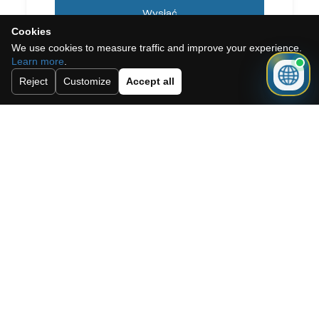
Wysłać
Cookies
We use cookies to measure traffic and improve your experience.
Learn more
.
Reject
Customize
Accept all
Need a mortgage for this
property?
Get mortgage advice before booking
your viewing.
Get mortgage advice