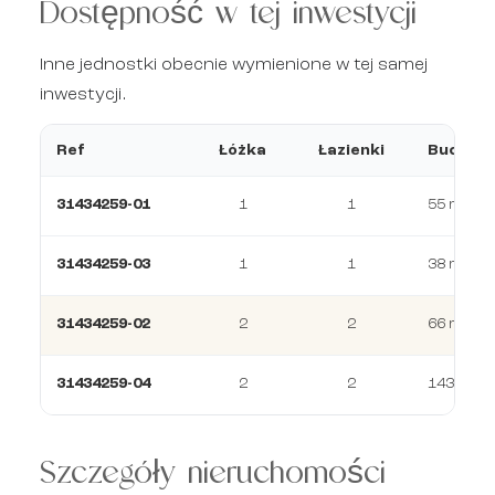
Dostępność w tej inwestycji
Inne jednostki obecnie wymienione w tej samej
inwestycji.
Ref
Łóżka
Łazienki
Budowa
31434259-01
1
1
55 m²
31434259-03
1
1
38 m²
31434259-02
2
2
66 m²
31434259-04
2
2
143 m²
Szczegóły nieruchomości