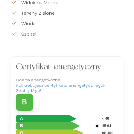
Widok na Morze
Tereny Zielone
Winda
Szpital
Certyfikat energetyczny
Ocena energetyczna
Potrzebujesz certyfikatu energetycznego?
Zdobądź go!
B
A
< 45
B
45-91
C
92-150