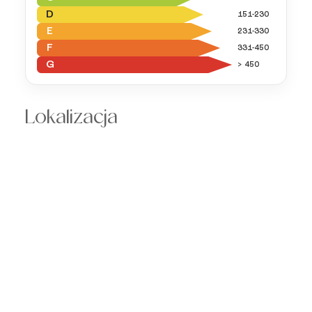
D
151-230
E
231-330
F
331-450
G
> 450
Lokalizacja