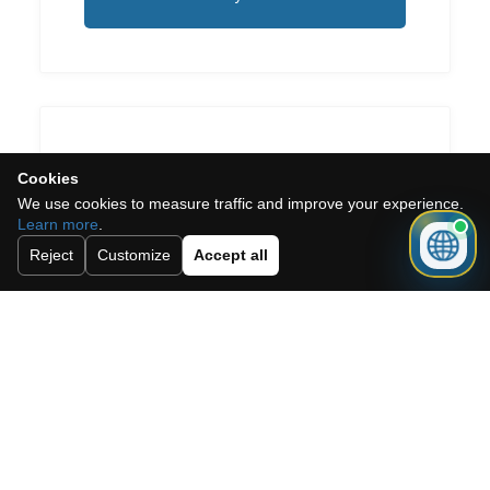
Need a mortgage for this
Cookies
We use cookies to measure traffic and improve your experience.
property?
Learn more
.
Reject
Customize
Accept all
Get mortgage advice before booking
your viewing.
Get mortgage advice