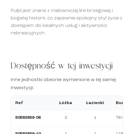
Pulpí jest znane z malowniczej linii brzegowej i
bogatej historii, co zapewnia spokojny styl życia z
dostępem do lokalnych usług i aktywności
rekreacyjnych.
Dostępność w tej inwestycji
Inne jednostki obecnie wymienione w tej samej
inwestycji.
Ref
Łóżka
Łazienki
Budowa
50582859-08
2
1
78 m²
50582859-10
1
1
116 m²