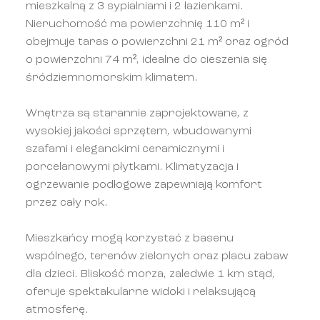
mieszkalną z 3 sypialniami i 2 łazienkami.
Nieruchomość ma powierzchnię 110 m² i
obejmuje taras o powierzchni 21 m² oraz ogród
o powierzchni 74 m², idealne do cieszenia się
śródziemnomorskim klimatem.
Wnętrza są starannie zaprojektowane, z
wysokiej jakości sprzętem, wbudowanymi
szafami i eleganckimi ceramicznymi i
porcelanowymi płytkami. Klimatyzacja i
ogrzewanie podłogowe zapewniają komfort
przez cały rok.
Mieszkańcy mogą korzystać z basenu
wspólnego, terenów zielonych oraz placu zabaw
dla dzieci. Bliskość morza, zaledwie 1 km stąd,
oferuje spektakularne widoki i relaksującą
atmosferę.