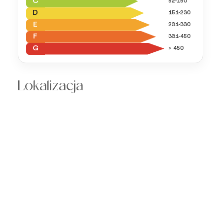
C
92-150
D
151-230
E
231-330
F
331-450
G
> 450
Lokalizacja