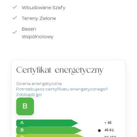
Wbudowane Szafy
Tereny Zielone
Basen
Wspólnotowy
Certyfikat energetyczny
Ocena energetyczna
Potrzebujesz certyfikatu energetycznego?
Zdobądź go!
B
A
< 45
B
45-91