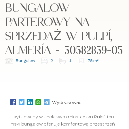
BUNGALOW
PARTEROWY NA
Akceptuję politykę cookies, politykę
Akceptuję politykę cookies, politykę
prywatności oraz regulamin.
prywatności oraz regulamin.
SPRZEDAŻ W PULPÍ,
ALMERÍA - 50582859-05
Zapisz się do naszego newslettera.
Zapisz się do naszego newslettera.
Bungalow
2
1
78 m²
Wydrukować
Usytuowany w urokliwym miasteczku Pulpí, ten
niski bungalow oferuje komfortową przestrzeń