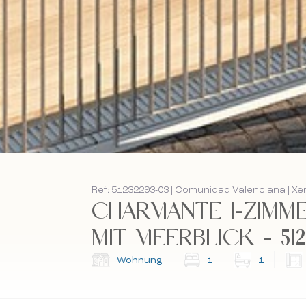
Ref: 51232293-03 | Comunidad Valenciana | X
CHARMANTE 1-ZIMM
MIT MEERBLICK - 512
Wohnung
1
1