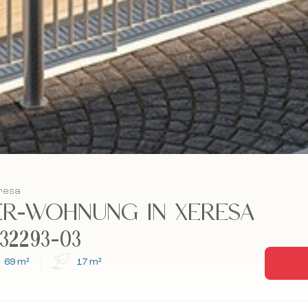
eresa
ER-WOHNUNG IN XERESA
32293-03
69 m²
17 m²