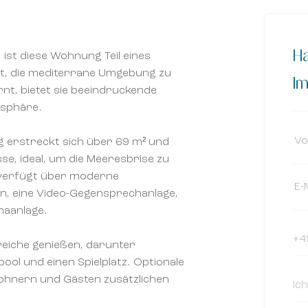
Ha
ist diese Wohnung Teil eines
st, die mediterrane Umgebung zu
Im
nt, bietet sie beeindruckende
osphäre.
 erstreckt sich über 69 m² und
se, ideal, um die Meeresbrise zu
d verfügt über moderne
den, eine Video-Gegensprechanlage,
maanlage.
eiche genießen, darunter
ool und einen Spielplatz. Optionale
ohnern und Gästen zusätzlichen