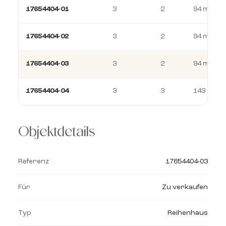
17654404-01
3
2
94 m²
17654404-02
3
2
94 m²
17654404-03
3
2
94 m²
17654404-04
3
3
143 m²
Objektdetails
Referenz
17654404-03
Für
Zu verkaufen
Typ
Reihenhaus