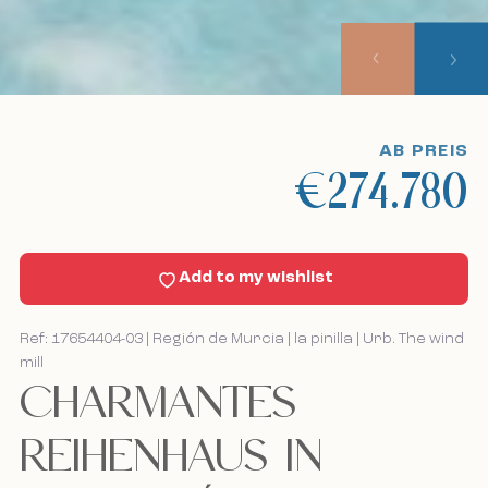
Unser Ansatz
Besichtigungstouren
AB PREIS
€274.780
Sell With Us
Nachricht
Add to my wishlist
Kontakt
Ref: 17654404-03 | Región de Murcia | la pinilla | Urb. The wind
Bel mij terug
Bel mij terug
mill
CHARMANTES
REIHENHAUS IN
Ich akzeptiere die Cookie-Richtlinie, die
Ich akzeptiere die Cookie-Richtlinie, die