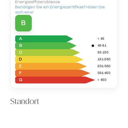
Energieeffizienzklasse
Benötigen Sie ein Energiezertifikat? Holen Sie
sich eins!
B
A
< 45
B
45-91
C
92-150
D
151-230
E
231-330
F
331-450
G
> 450
Standort