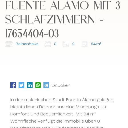
FUENTE ÁLAMO MIT 3
Datenschutzrichtlinie und die Allgemeinen
Datenschutzrichtlinie und die Allgemeinen
Geschäftsbedingungen.
Geschäftsbedingungen.
SCHLAFZIMMERN -
Abonnieren Sie unseren Newsletter.
Abonnieren Sie unseren Newsletter.
17654404-03
Reihenhaus
3
2
94 m²
Drucken
In der malerischen Stadt Fuente Álamo gelegen,
bietet dieses Reihenhaus eine Mischung aus
Komfort und Bequemlichkeit. Mit 94 m²
Wohnfläche verfügt die Immobilie über 3