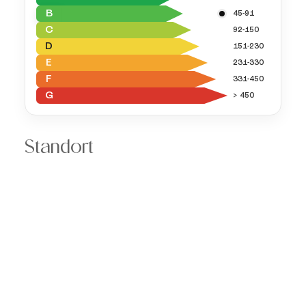
B
45-91
C
92-150
D
151-230
E
231-330
F
331-450
G
> 450
Standort