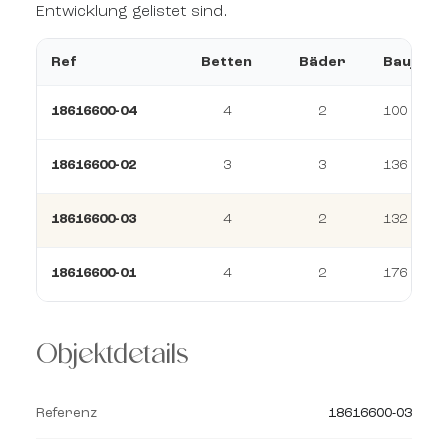
Entwicklung gelistet sind.
Ref
Betten
Bäder
Baujahr
18616600-04
4
2
100 m²
18616600-02
3
3
136 m²
18616600-03
4
2
132 m²
18616600-01
4
2
176 m²
Objektdetails
Referenz
18616600-03