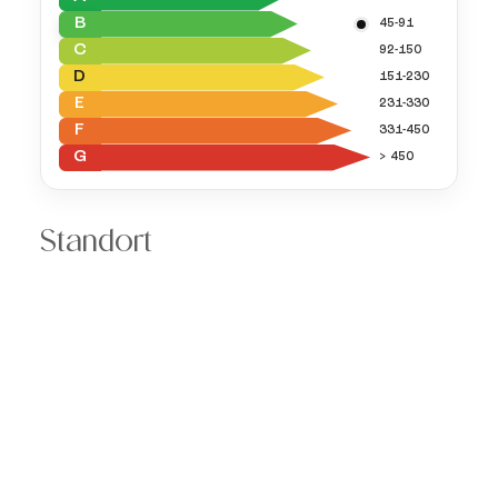
B
45-91
C
92-150
D
151-230
E
231-330
F
331-450
G
> 450
Standort