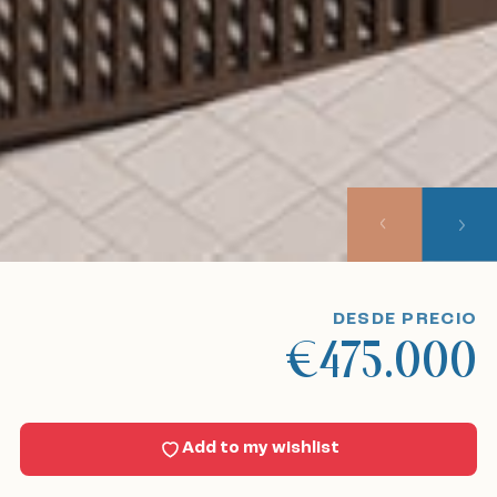
Inicio
Nuestros listados
Sobre nosotros
Nuestro enfoque
Viajes de visualización
DESDE PRECIO
€475.000
Sell With Us
Noticias
Add to my wishlist
Contacto