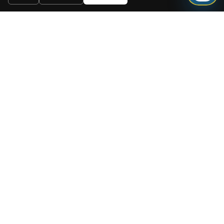
Enviar
Need a mortgage for this
property?
Get mortgage advice before booking
your viewing.
Get mortgage advice