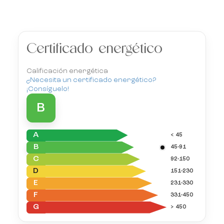
Certificado energético
Calificación energética
¿Necesita un certificado energético?
¡Consíguelo!
B
A
< 45
B
45-91
C
92-150
D
151-230
E
231-330
F
331-450
G
> 450