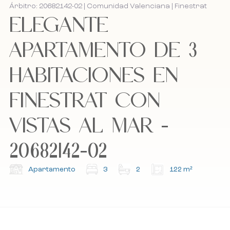
Árbitro: 20682142-02 | Comunidad Valenciana | Finestrat
ELEGANTE
Bel mij terug
Bel mij terug
APARTAMENTO DE 3
HABITACIONES EN
Acepto la política de cookies, la política de
Acepto la política de cookies, la política de
privacidad y los términos y condiciones.
privacidad y los términos y condiciones.
FINESTRAT CON
VISTAS AL MAR -
Suscríbete a nuestro boletín.
Suscríbete a nuestro boletín.
20682142-02
Apartamento
3
2
122 m²