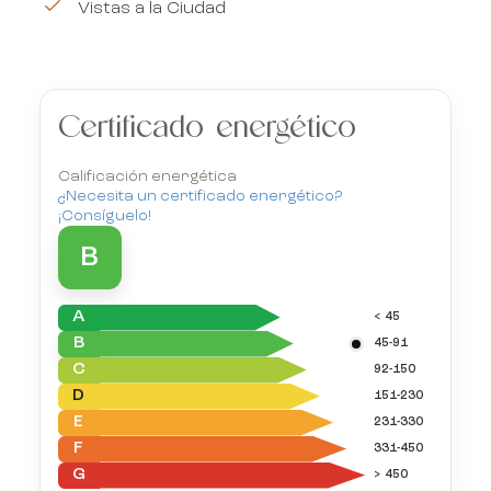
Vistas a la Ciudad
Certificado energético
Calificación energética
¿Necesita un certificado energético?
¡Consíguelo!
B
A
< 45
B
45-91
C
92-150
D
151-230
E
231-330
F
331-450
G
> 450