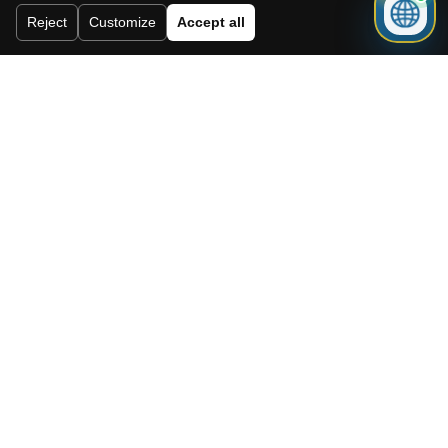
Reject
Customize
Accept all
Need a mortgage for this
property?
Get mortgage advice before booking
your viewing.
Get mortgage advice
También te puede interesar