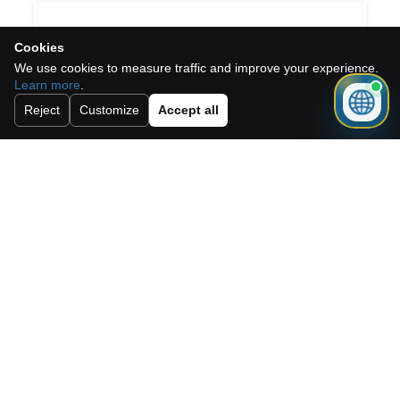
Cookies
Need a mortgage for this
We use cookies to measure traffic and improve your experience.
Learn more
.
property?
Reject
Customize
Accept all
Get mortgage advice before booking
your viewing.
Get mortgage advice
También te puede interesar