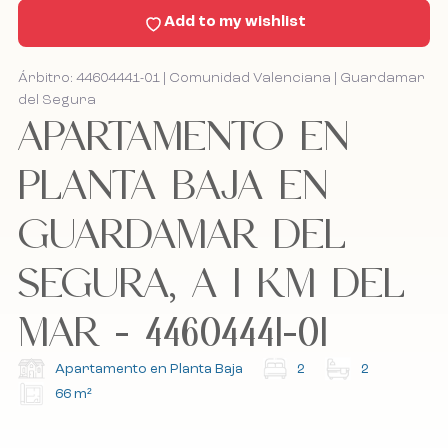
Add to my wishlist
Contacto
Árbitro: 44604441-01 | Comunidad Valenciana | Guardamar
del Segura
Bel mij terug
Bel mij terug
APARTAMENTO EN
PLANTA BAJA EN
GUARDAMAR DEL
Acepto la política de cookies, la política de
Acepto la política de cookies, la política de
privacidad y los términos y condiciones.
privacidad y los términos y condiciones.
SEGURA, A 1 KM DEL
Suscríbete a nuestro boletín.
Suscríbete a nuestro boletín.
MAR - 44604441-01
Apartamento en Planta Baja
2
2
66 m²