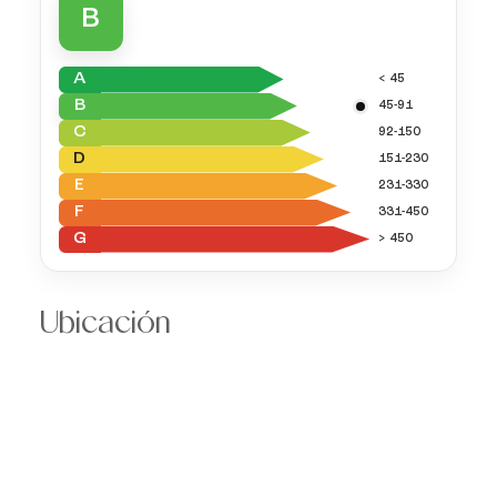
B
A
< 45
B
45-91
C
92-150
D
151-230
E
231-330
F
331-450
G
> 450
Ubicación