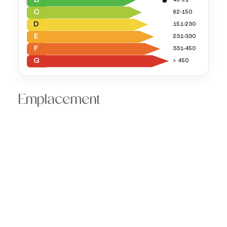
B
45-91
C
92-150
D
151-230
E
231-330
F
331-450
G
> 450
Emplacement