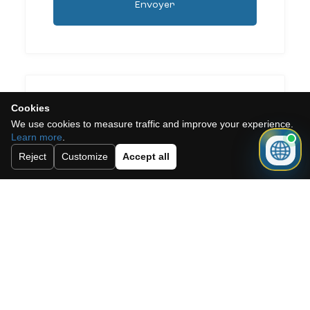
Envoyer
Cookies
Need a mortgage for this
We use cookies to measure traffic and improve your experience.
Learn more
.
property?
Reject
Customize
Accept all
Get mortgage advice before booking
your viewing.
Get mortgage advice