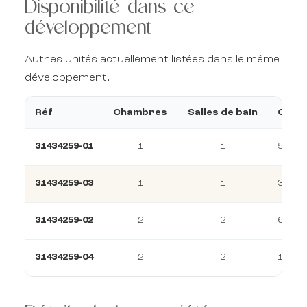
Disponibilité dans ce
développement
Autres unités actuellement listées dans le même
développement.
Réf
Chambres
Salles de bain
Const
31434259-01
1
1
55 m²
31434259-03
1
1
38 m²
31434259-02
2
2
66 m²
31434259-04
2
2
143 m