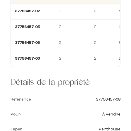
37756457-02
3
2
130 m
37756457-05
2
2
102 m
37756457-06
2
2
99 m²
37756457-03
3
2
130 m
Détails de la propriété
Référence
37756457-08
Pour
À vendre
Taper
Penthouse