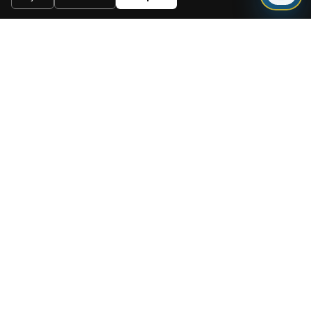
Envoyer
Need a mortgage for this
property?
Get mortgage advice before booking
your viewing.
Get mortgage advice