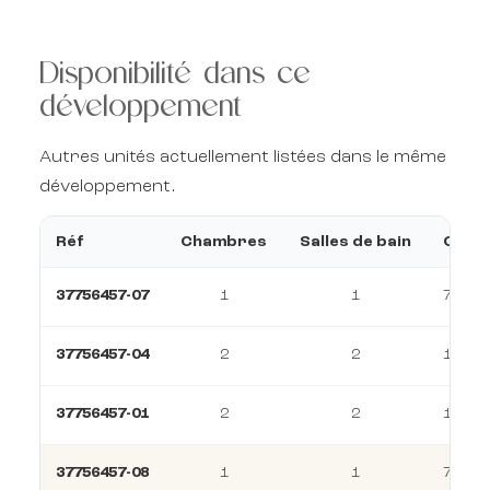
Disponibilité dans ce
développement
Autres unités actuellement listées dans le même
développement.
Réf
Chambres
Salles de bain
Const
37756457-07
1
1
78 m²
37756457-04
2
2
111 m
37756457-01
2
2
102 m
37756457-08
1
1
78 m²