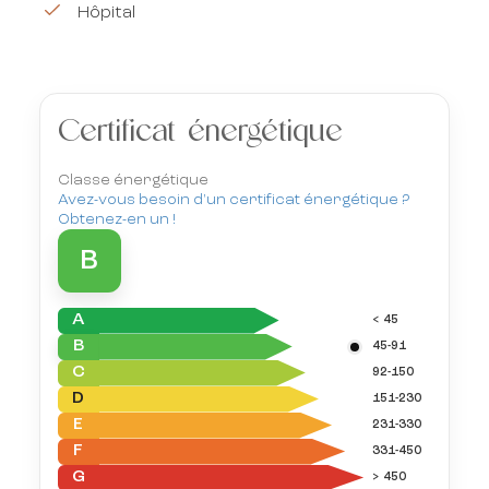
Hôpital
Certificat énergétique
Classe énergétique
Avez-vous besoin d'un certificat énergétique ?
Obtenez-en un !
B
A
< 45
B
45-91
C
92-150
D
151-230
E
231-330
F
331-450
G
> 450