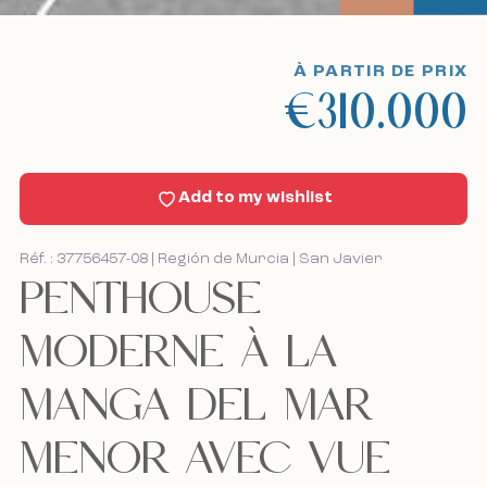
Voyages touristiques
À PARTIR DE PRIX
€310.000
Sell With Us
Nouvelles
Add to my wishlist
Contact
Réf. : 37756457-08 | Región de Murcia | San Javier
PENTHOUSE
Bel mij terug
Bel mij terug
MODERNE À LA
MANGA DEL MAR
J'accepte la politique de cookies, la politique de
J'accepte la politique de cookies, la politique de
confidentialité et les conditions générales.
confidentialité et les conditions générales.
MENOR AVEC VUE