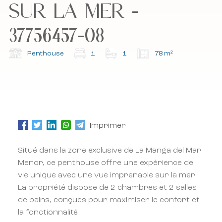
SUR LA MER -
Abonnez-vous à notre newsletter.
Abonnez-vous à notre newsletter.
37756457-08
Penthouse
1
1
78 m²
Imprimer
Situé dans la zone exclusive de La Manga del Mar
Menor, ce penthouse offre une expérience de
vie unique avec une vue imprenable sur la mer.
La propriété dispose de 2 chambres et 2 salles
de bains, conçues pour maximiser le confort et
la fonctionnalité.