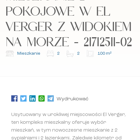
POKOJOWE W EL
Akceptuję politykę cookies, politykę
Akceptuję politykę cookies, politykę
prywatności oraz regulamin.
prywatności oraz regulamin.
VERGER Z WIDOKIEM
NA MORZE - 21712511-02
Zapisz się do naszego newslettera.
Zapisz się do naszego newslettera.
Mieszkanie
2
2
100 m²
Wydrukować
Usytuowany w urokliwej miejscowości El Verger,
ten kompleks mieszkalny oferuje wybór
mieszkań, w tym nowoczesne mieszkanie z 2
sypialniami i 2 łazienkami. Zaledwie kilometr od