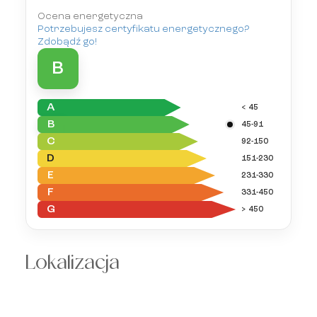
Ocena energetyczna
Potrzebujesz certyfikatu energetycznego?
Zdobądź go!
B
A
< 45
B
45-91
C
92-150
D
151-230
E
231-330
F
331-450
G
> 450
Lokalizacja