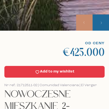
O nas
Nasze podejście
Wycieczki obserwacyjne
OD CENY
€425.000
Sell With Us
Aktualności
Add to my wishlist
Kontakt
Nr ref.: 21712511-02 | Comunidad Valenciana | El Verger
NOWOCZESNE
Bel mij terug
Bel mij terug
MIESZKANIE 2-