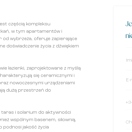
Je
est częścią kompleksu
szkań, w tym apartamentów i
n
r od wybrzeża, oferuje zapierające
lne doświadczenie życia z dźwiękiem
wie łazienki, zaprojektowane z myślą
charakteryzują się ceramicznymi i
 oraz nowoczesnymi urządzeniami
ją dużą przestrzeń do
taras i solarium do aktywności
nież wspólnym basenem, siłownią,
o podnosi jakość życia