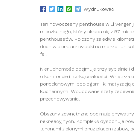
Wydrukować
Ten nowoczesny penthouse w El Verger j
mieszkalnego, który składa się z 57 mie
penthouse'ów. Położony zaledwie kilomet
dech w piersiach widoki na morze i unika
fal.
Nieruchomość obejmuje trzy sypialnie i d
o komforcie i funkcjonalności. Wnętrza 
porcelanowymi podłogami, klimatyzacją
kuchennymi. Wbudowane szafy zapewnia
przechowywania.
Obszary zewnętrzne obejmują prywatny 
rekreacyjnych. Kompleks dysponuje rów
terenami zielonymi oraz placem zabaw, c