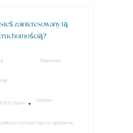
steś zainteresowany tą
ieruchomością?