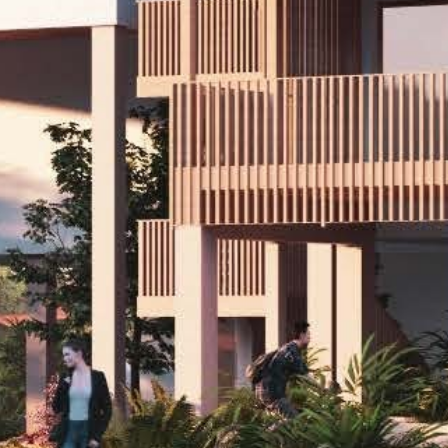
Dom
O nas