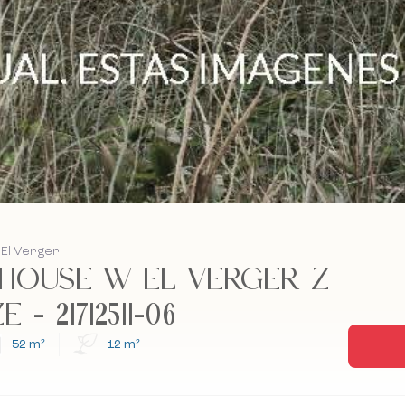
 El Verger
HOUSE W EL VERGER Z
 21712511-06
52 m²
12 m²