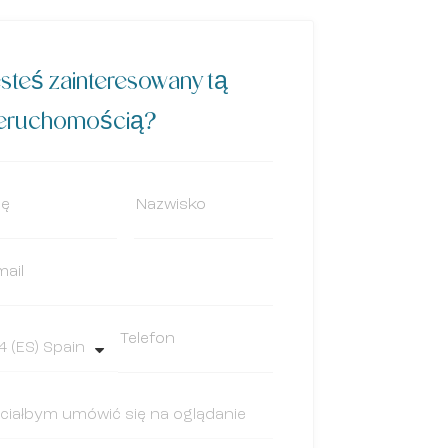
steś zainteresowany tą
ieruchomością?