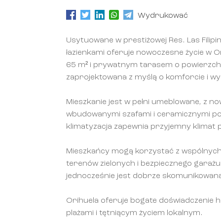
Wydrukować
Usytuowane w prestiżowej Res. Las Filipina
łazienkami oferuje nowoczesne życie w 
65 m² i prywatnym tarasem o powierzch
zaprojektowana z myślą o komforcie i wy
Mieszkanie jest w pełni umeblowane, z 
wbudowanymi szafami i ceramicznymi po
klimatyzacja zapewnia przyjemny klimat p
Mieszkańcy mogą korzystać z wspólnych
terenów zielonych i bezpiecznego garażu.
jednocześnie jest dobrze skomunikowana
Orihuela oferuje bogate doświadczenie hi
plażami i tętniącym życiem lokalnym.