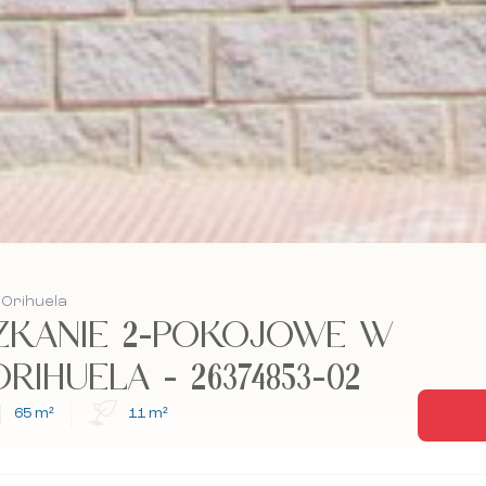
 Orihuela
ZKANIE 2-POKOJOWE W
ORIHUELA - 26374853-02
65 m²
11 m²