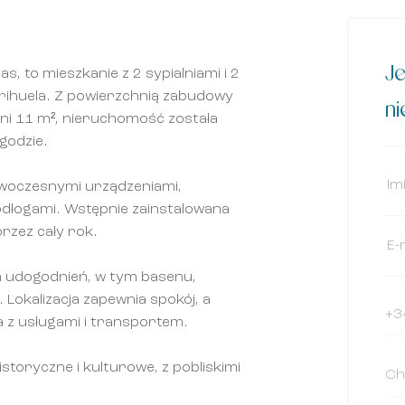
Je
s, to mieszkanie z 2 sypialniami i 2
Orihuela. Z powierzchnią zabudowy
n
ni 11 m², nieruchomość została
godzie.
nowoczesnymi urządzeniami,
dłogami. Wstępnie zainstalowana
rzez cały rok.
 udogodnień, w tym basenu,
 Lokalizacja zapewnia spokój, a
 z usługami i transportem.
storyczne i kulturowe, z pobliskimi