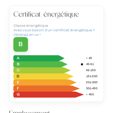
Certificat énergétique
Classe énergétique
Avez-vous besoin d'un certificat énergétique ?
Obtenez-en un !
B
A
< 45
B
45-91
C
92-150
D
151-230
E
231-330
F
331-450
G
> 450