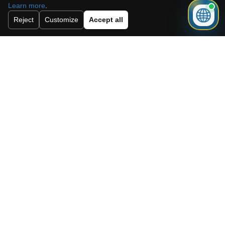
Learn more
.
Reject
Customize
Accept all
Need a mortgage for this
property?
Get mortgage advice before booking
your viewing.
Get mortgage advice