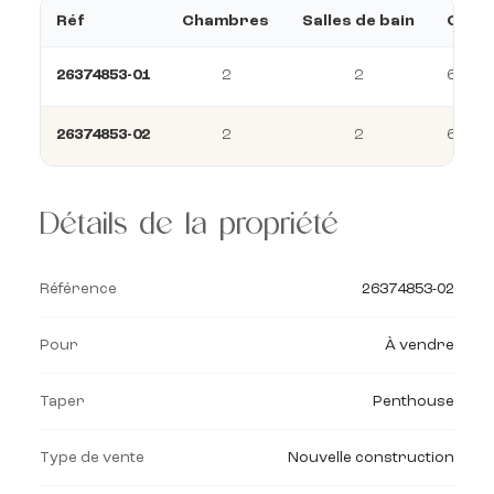
Réf
Chambres
Salles de bain
Const
26374853-01
2
2
65 m²
26374853-02
2
2
65 m²
Détails de la propriété
Référence
26374853-02
Pour
À vendre
Taper
Penthouse
Type de vente
Nouvelle construction