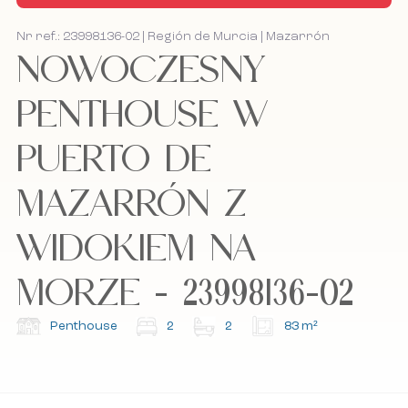
Kontakt
Nr ref.: 23998136-02 | Región de Murcia | Mazarrón
NOWOCZESNY
Bel mij terug
Bel mij terug
PENTHOUSE W
PUERTO DE
Akceptuję politykę cookies, politykę
Akceptuję politykę cookies, politykę
prywatności oraz regulamin.
prywatności oraz regulamin.
MAZARRÓN Z
WIDOKIEM NA
Zapisz się do naszego newslettera.
Zapisz się do naszego newslettera.
MORZE - 23998136-02
Penthouse
2
2
83 m²