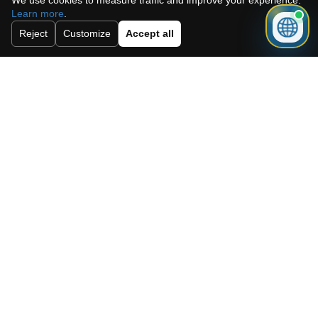
We use cookies to measure traffic and improve your experience.
Learn more
.
Get mortgage advice before booking
Reject
Customize
Accept all
your viewing.
Get mortgage advice
Może Ci się również
spodobać
Nowoczesny
Penthouse na