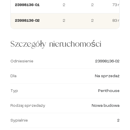
23998136-01
2
2
73 m²
23998136-02
2
2
83 m²
Szczegóły nieruchomości
Odniesienie
23998136-02
Dla
Na sprzedaż
Typ
Penthouse
Rodzaj sprzedaży
Nowa budowa
Sypialnie
2