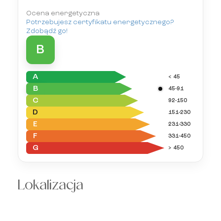
Ocena energetyczna
Potrzebujesz certyfikatu energetycznego?
Zdobądź go!
B
A
< 45
B
45-91
C
92-150
D
151-230
E
231-330
F
331-450
G
> 450
Lokalizacja