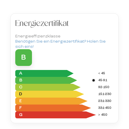
Energiezertifikat
Energieeffizienzklasse
Benötigen Sie ein Energiezertifikat? Holen Sie
sich eins!
B
A
< 45
B
45-91
C
92-150
D
151-230
E
231-330
F
331-450
G
> 450