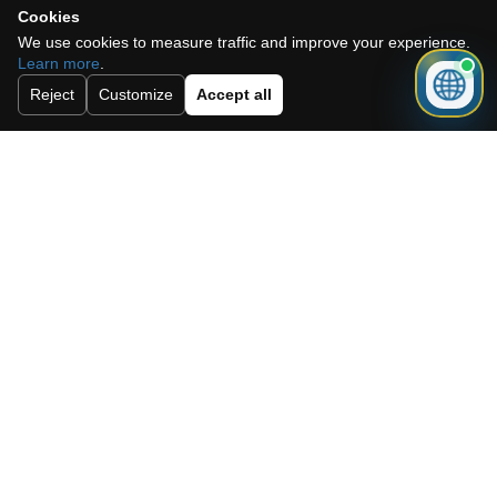
Cookies
Need a mortgage for this
We use cookies to measure traffic and improve your experience.
Learn more
.
property?
Reject
Customize
Accept all
Get mortgage advice before booking
your viewing.
Get mortgage advice
Das könnte Ihnen auch