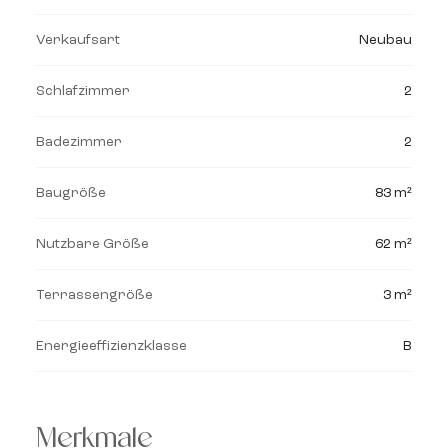
Verkaufsart
Neubau
Schlafzimmer
2
Badezimmer
2
Baugröße
83 m²
Nutzbare Größe
62 m²
Terrassengröße
3 m²
Energieeffizienzklasse
B
Merkmale