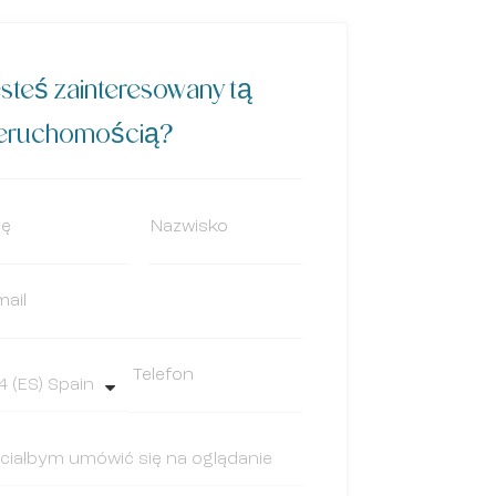
steś zainteresowany tą
ieruchomością?