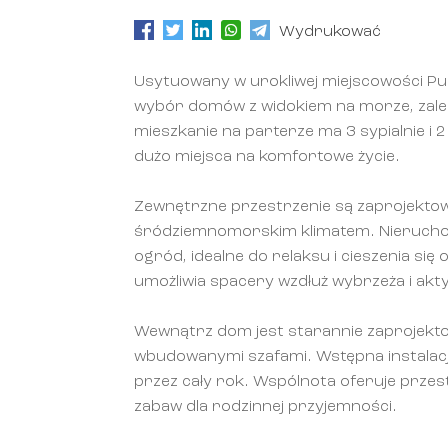
Wydrukować
Usytuowany w urokliwej miejscowości Pul
wybór domów z widokiem na morze, zale
mieszkanie na parterze ma 3 sypialnie i 2
dużo miejsca na komfortowe życie.
Zewnętrzne przestrzenie są zaprojektowa
śródziemnomorskim klimatem. Nierucho
ogród, idealne do relaksu i cieszenia się
umożliwia spacery wzdłuż wybrzeża i ak
Wewnątrz dom jest starannie zaprojekto
wbudowanymi szafami. Wstępna instalacj
przez cały rok. Wspólnota oferuje przest
zabaw dla rodzinnej przyjemności.