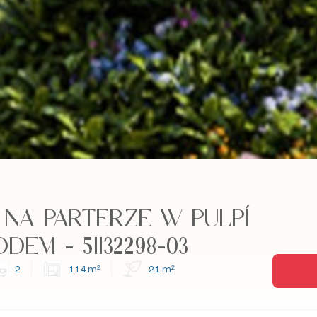
NA PARTERZE W PULPÍ
EM - 51132298-03
2
114 m²
21 m²