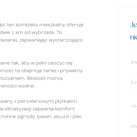
Je
pí, ten kompleks mieszkalny oferuje
dwie 1 km od wybrzeża. To
n
 łazienki, zapewniając wystarczająco
ne tak, aby w pełni cieszyć się
mość ta obejmuje taras i prywatny
 otoczeniem. Bliskość morza
tywności wodne.
wany z porcelanowymi płytkami i
a klimatyzacji zapewnia komfort
ronne ogrody, basen, jacuzzi i plac