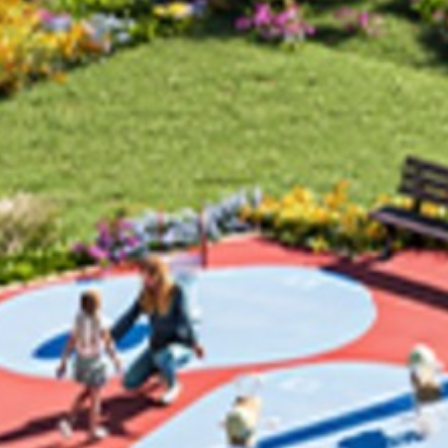
Dom
O nas