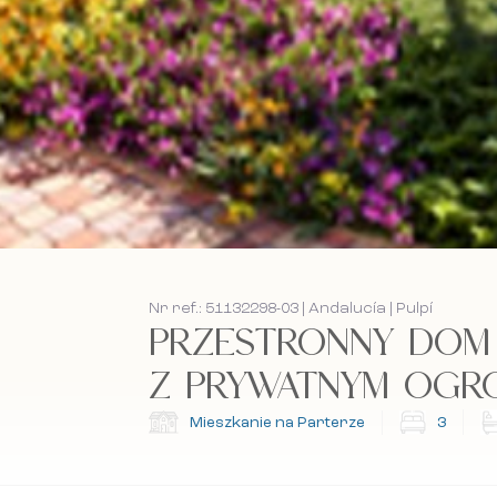
Nr ref.: 51132298-03 | Andalucía | Pulpí
PRZESTRONNY DOM 
Z PRYWATNYM OGROD
Mieszkanie na Parterze
3