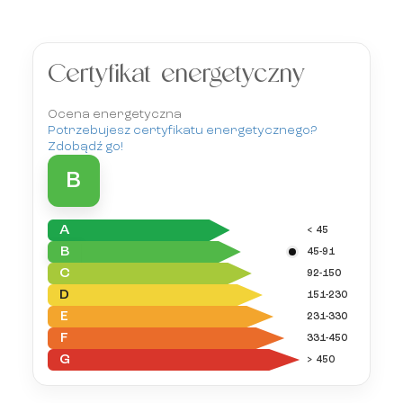
Certyfikat energetyczny
Ocena energetyczna
Potrzebujesz certyfikatu energetycznego?
Zdobądź go!
B
A
< 45
B
45-91
C
92-150
D
151-230
E
231-330
F
331-450
G
> 450