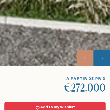
droomwoning in Spanje.
droomwoning in Spanje.
Maison
Nos annonces
À propos de nous
Notre approche
Voyages touristiques
À PARTIR DE PRIX
€272.000
Sell With Us
Nouvelles
Add to my wishlist