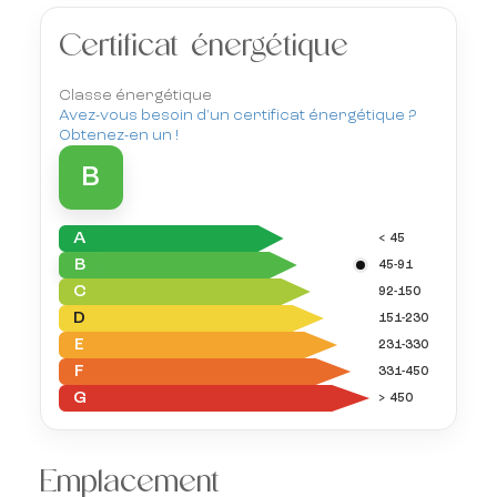
Certificat énergétique
Classe énergétique
Avez-vous besoin d'un certificat énergétique ?
Obtenez-en un !
B
A
< 45
B
45-91
C
92-150
D
151-230
E
231-330
F
331-450
G
> 450
Emplacement