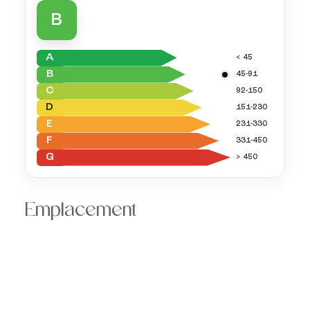
B
A
< 45
B
45-91
C
92-150
D
151-230
E
231-330
F
331-450
G
> 450
Emplacement