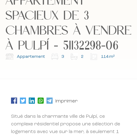
SPACIEUX DE 3
CHAMBRES À VENDRE
J'accepte la politique de cookies, la politique de
J'accepte la politique de cookies, la politique de
confidentialité et les conditions générales.
confidentialité et les conditions générales.
À PULPÍ - 51132298-06
Abonnez-vous à notre newsletter.
Abonnez-vous à notre newsletter.
Appartement
3
2
114 m²
Imprimer
Situé dans la charmante ville de Pulpí, ce
complexe résidentiel propose une sélection de
logements avec vue sur la mer, à seulement 1