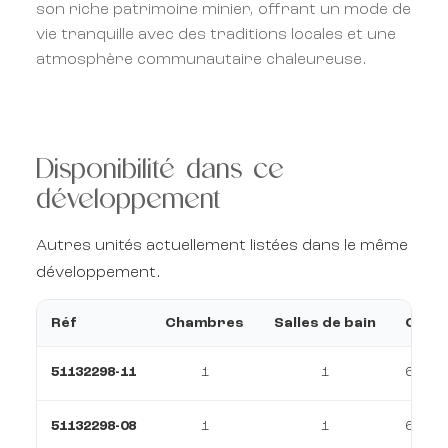
son riche patrimoine minier, offrant un mode de
vie tranquille avec des traditions locales et une
atmosphère communautaire chaleureuse.
Disponibilité dans ce
développement
Autres unités actuellement listées dans le même
développement.
Réf
Chambres
Salles de bain
Const
51132298-11
1
1
67 m²
51132298-08
1
1
67 m²