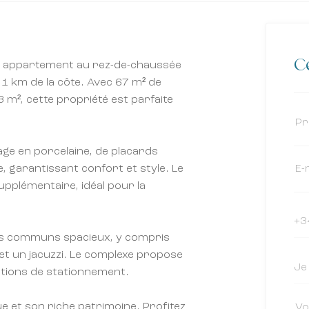
Ce
cet appartement au rez-de-chaussée
1 km de la côte. Avec 67 m² de
 m², cette propriété est parfaite
age en porcelaine, de placards
ée, garantissant confort et style. Le
upplémentaire, idéal pour la
es communs spacieux, y compris
et un jacuzzi. Le complexe propose
lations de stationnement.
e et son riche patrimoine. Profitez