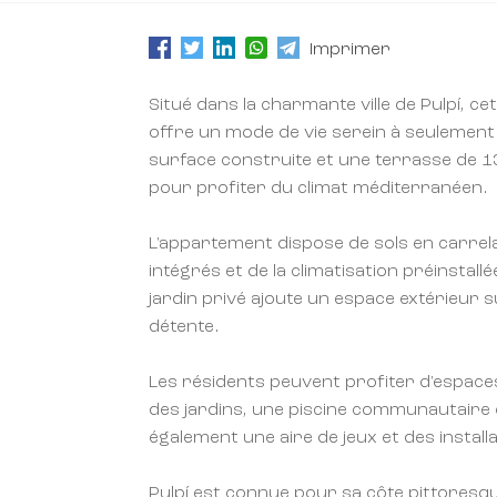
Imprimer
Situé dans la charmante ville de Pulpí, 
offre un mode de vie serein à seulement 
surface construite et une terrasse de 13
pour profiter du climat méditerranéen.
L'appartement dispose de sols en carrel
intégrés et de la climatisation préinstall
jardin privé ajoute un espace extérieur s
détente.
Les résidents peuvent profiter d'espac
des jardins, une piscine communautaire 
également une aire de jeux et des instal
Pulpí est connue pour sa côte pittoresqu