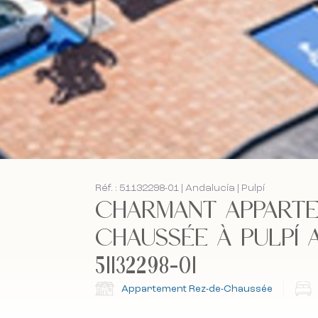
Réf. : 51132298-01 | Andalucía | Pulpí
CHARMANT APPARTE
CHAUSSÉE À PULPÍ A
51132298-01
Appartement Rez-de-Chaussée