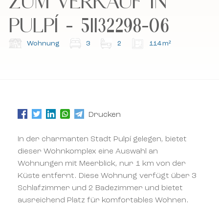
ZUM VERKAUF IN
Datenschutzrichtlinie und die Allgemeinen
Datenschutzrichtlinie und die Allgemeinen
PULPÍ - 51132298-06
Geschäftsbedingungen.
Geschäftsbedingungen.
Wohnung
3
2
114 m²
Abonnieren Sie unseren Newsletter.
Abonnieren Sie unseren Newsletter.
Drucken
In der charmanten Stadt Pulpí gelegen, bietet
dieser Wohnkomplex eine Auswahl an
Wohnungen mit Meerblick, nur 1 km von der
Küste entfernt. Diese Wohnung verfügt über 3
Schlafzimmer und 2 Badezimmer und bietet
ausreichend Platz für komfortables Wohnen.