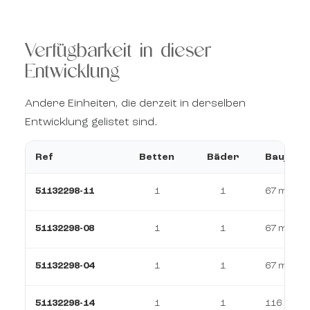
Verfügbarkeit in dieser
Entwicklung
Andere Einheiten, die derzeit in derselben
Entwicklung gelistet sind.
Ref
Betten
Bäder
Baujahr
51132298-11
1
1
67 m²
51132298-08
1
1
67 m²
51132298-04
1
1
67 m²
51132298-14
1
1
116 m²