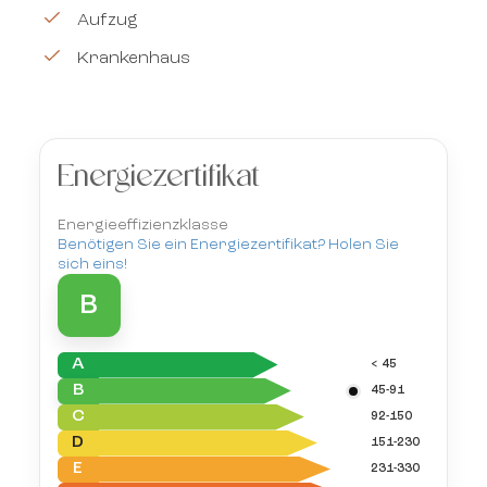
Aufzug
Krankenhaus
Energiezertifikat
Energieeffizienzklasse
Benötigen Sie ein Energiezertifikat? Holen Sie
sich eins!
B
A
< 45
B
45-91
C
92-150
D
151-230
E
231-330