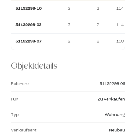
51132298-10
3
2
114 m²
51132298-03
3
2
114 m²
51132298-07
2
2
158 m²
Objektdetails
Referenz
51132298-06
Für
Zu verkaufen
Typ
Wohnung
Verkaufsart
Neubau