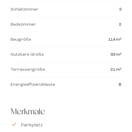
Schlafzimmer
3
Badezimmer
2
Baugröße
114 m²
Nutzbare Größe
93 m²
Terrassengröße
21 m²
Energieeffizienzklasse
B
Merkmale
Parkplatz