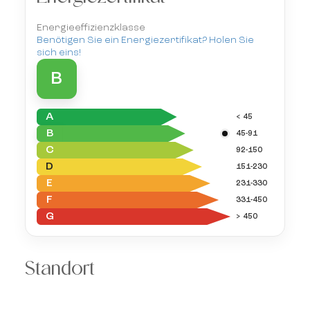
Energieeffizienzklasse
Benötigen Sie ein Energiezertifikat? Holen Sie
sich eins!
B
A
< 45
B
45-91
C
92-150
D
151-230
E
231-330
F
331-450
G
> 450
Standort