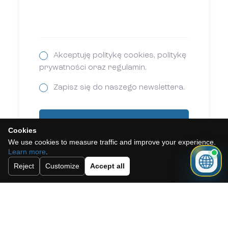
Akceptuję politykę cookies, politykę
prywatności oraz regulamin.
Zapisz się do naszego newslettera.
Wysłać
Cookies
We use cookies to measure traffic and improve your experience.
Learn more
.
Reject
Customize
Accept all
Need a mortgage for this
property?