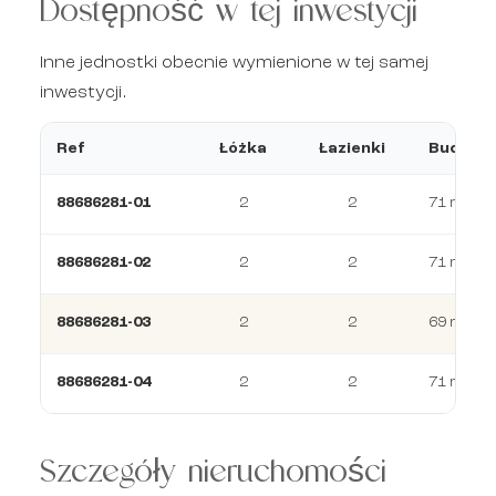
Dostępność w tej inwestycji
Inne jednostki obecnie wymienione w tej samej
inwestycji.
Ref
Łóżka
Łazienki
Budowa
88686281-01
2
2
71 m²
88686281-02
2
2
71 m²
88686281-03
2
2
69 m²
88686281-04
2
2
71 m²
Szczegóły nieruchomości