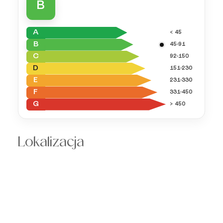
B
A
< 45
B
45-91
C
92-150
D
151-230
E
231-330
F
331-450
G
> 450
Lokalizacja