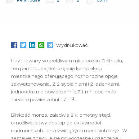
Penthouse
2
2
69 m²
Wydrukować
Usytuowany w urokliwym miasteczku Orihuela,
ten penthouse jest częścią kompleksu
mieszkalnego oferującego różnorodne opcje
zakwaterowania. Z 2 sypialniami i 2 łazienkami,
jednostka ma powierzchnię 71 m² i obejmuje
taras o powierzchni 17 m².
Bliskość morza, zaledwie 2 kilometry stąd,
umożliwia łatwy dostęp do aktywności
nadmorskich i orzeźwiających morskich bryz. W
zestawie znajdują się nowoczesne urządzenia i