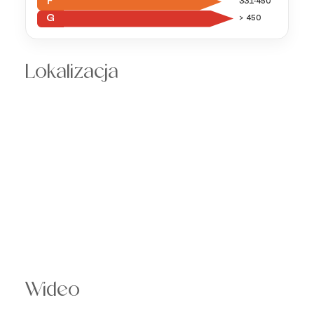
F
331-450
G
> 450
Lokalizacja
Wideo