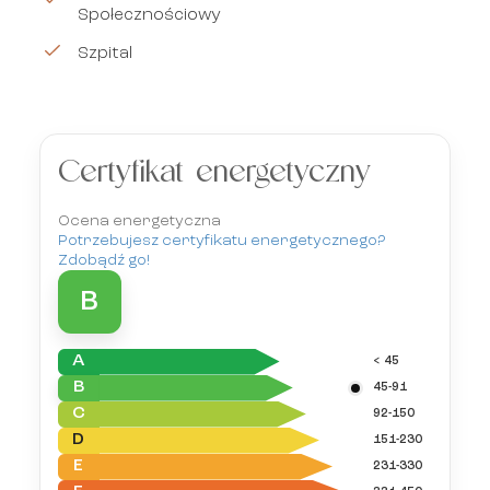
Społecznościowy
Szpital
Certyfikat energetyczny
Ocena energetyczna
Potrzebujesz certyfikatu energetycznego?
Zdobądź go!
B
A
< 45
B
45-91
C
92-150
D
151-230
E
231-330