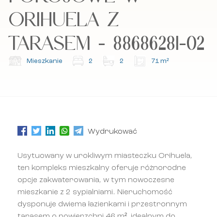
prywatności oraz regulamin.
prywatności oraz regulamin.
ORIHUELA Z
TARASEM - 88686281-02
Zapisz się do naszego newslettera.
Zapisz się do naszego newslettera.
Mieszkanie
2
2
71 m²
Wydrukować
Usytuowany w urokliwym miasteczku Orihuela,
ten kompleks mieszkalny oferuje różnorodne
opcje zakwaterowania, w tym nowoczesne
mieszkanie z 2 sypialniami. Nieruchomość
dysponuje dwiema łazienkami i przestronnym
tarasem o powierzchni 46 m², idealnym do