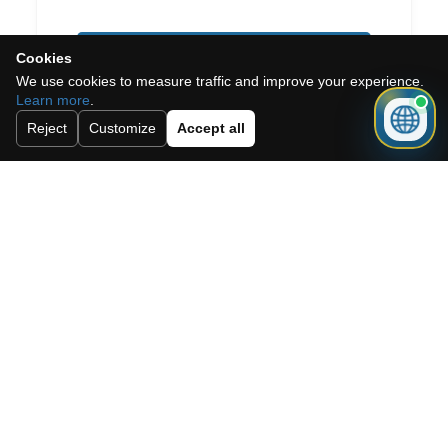
Cookies
Wysłać
We use cookies to measure traffic and improve your experience.
Learn more
.
Reject
Customize
Accept all
Need a mortgage for this
property?
Get mortgage advice before booking
your viewing.
Get mortgage advice