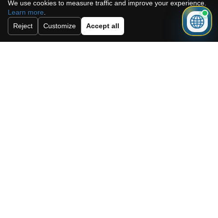
We use cookies to measure traffic and improve your experience.
Learn more
.
Enviar
Reject
Customize
Accept all
Need a mortgage for this
property?
Get mortgage advice before booking
your viewing.
Get mortgage advice