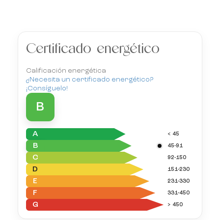
Certificado energético
Calificación energética
¿Necesita un certificado energético?
¡Consíguelo!
B
A
< 45
B
45-91
C
92-150
D
151-230
E
231-330
F
331-450
G
> 450