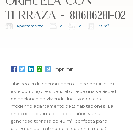
ORIHUELA CON
TERRAZA - 88686281-02
Suscríbete a nuestro boletín.
Suscríbete a nuestro boletín.
Apartamento
2
2
71 m²
Imprimir
Ubicado en la encantadora ciudad de Orihuela,
este complejo residencial ofrece una variedad
de opciones de vivienda, incluyendo este
moderno apartamento de 2 habitaciones. La
propiedad cuenta con dos baños y una
generosa terraza de 46 m², perfecta para
disfrutar de la atmósfera costera a solo 2