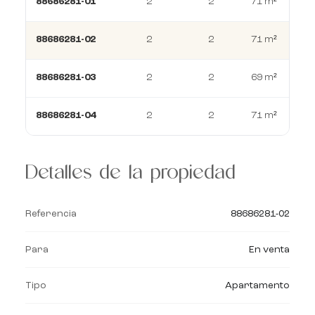
88686281-01
2
2
71 m²
88686281-02
2
2
71 m²
88686281-03
2
2
69 m²
88686281-04
2
2
71 m²
Detalles de la propiedad
Referencia
88686281-02
Para
En venta
Tipo
Apartamento