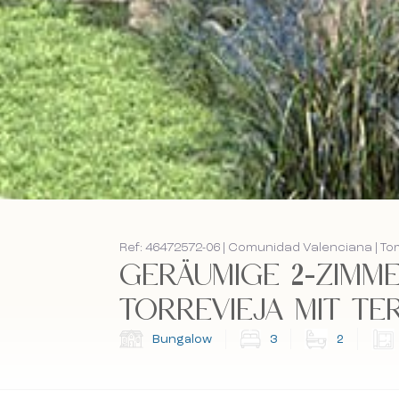
Ref: 46472572-06 | Comunidad Valenciana | To
GERÄUMIGE 2-ZIMM
TORREVIEJA MIT TER
Bungalow
3
2