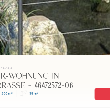
rrevieja
ER-WOHNUNG IN
RASSE - 46472572-06
206 m²
38 m²