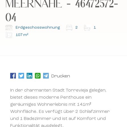
MEERNÄHE - 46472572-
Abonnieren Sie unseren Newsletter.
Abonnieren Sie unseren Newsletter.
04
Erdgeschosswohnung
2
1
107 m²
Drucken
In der charmanten Stadt Torrevieja gelegen,
bietet dieses moderne Penthouse ein
geräumiges Wohnerlebnis mit 141m²
Wohnfläche. Es verfügt über 2 Schlafzimmer
und 1 Badezimmer und ist auf Komfort und
Funktionalität ausgelegt.