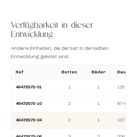
Verfügbarkeit in dieser
Entwicklung
Andere Einheiten, die derzeit in derselben
Entwicklung gelistet sind.
Ref
Betten
Bäder
Baujahr
46472572-01
1
1
125 m²
46472572-10
2
1
87 m²
46472572-04
2
1
107 m²
46472572-06
3
2
206 m²