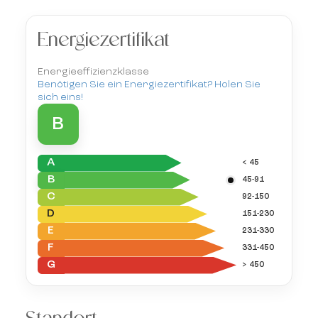
Energiezertifikat
Energieeffizienzklasse
Benötigen Sie ein Energiezertifikat? Holen Sie
sich eins!
B
A
< 45
B
45-91
C
92-150
D
151-230
E
231-330
F
331-450
G
> 450
Standort