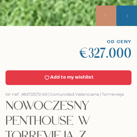
Nasze podejście
Wycieczki obserwacyjne
OD CENY
€327.000
Sell With Us
Aktualności
Add to my wishlist
Kontakt
Nr ref.: 46472572-04 | Comunidad Valenciana | Torrevieja
NOWOCZESNY
Bel mij terug
Bel mij terug
PENTHOUSE W
TORREVIEJA Z