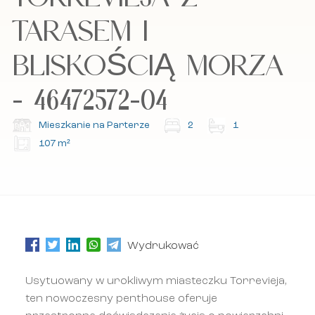
Akceptuję politykę cookies, politykę
Akceptuję politykę cookies, politykę
prywatności oraz regulamin.
prywatności oraz regulamin.
TARASEM I
BLISKOŚCIĄ MORZA
Zapisz się do naszego newslettera.
Zapisz się do naszego newslettera.
- 46472572-04
Mieszkanie na Parterze
2
1
107 m²
Wydrukować
Usytuowany w urokliwym miasteczku Torrevieja,
ten nowoczesny penthouse oferuje