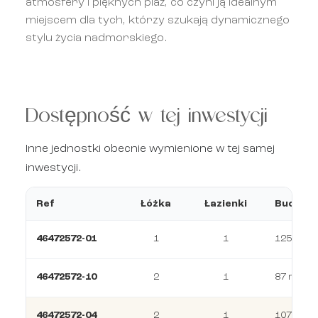
atmosfery i pięknych plaż, co czyni ją idealnym
miejscem dla tych, którzy szukają dynamicznego
stylu życia nadmorskiego.
Dostępność w tej inwestycji
Inne jednostki obecnie wymienione w tej samej
inwestycji.
Ref
Łóżka
Łazienki
Budowa
46472572-01
1
1
125 m²
46472572-10
2
1
87 m²
46472572-04
2
1
107 m²