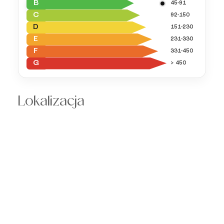
B
45-91
C
92-150
D
151-230
E
231-330
F
331-450
G
> 450
Lokalizacja