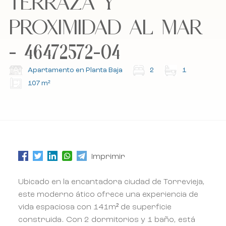
TERRAZA Y
PROXIMIDAD AL MAR
Suscríbete a nuestro boletín.
Suscríbete a nuestro boletín.
- 46472572-04
Apartamento en Planta Baja
2
1
107 m²
Imprimir
Ubicado en la encantadora ciudad de Torrevieja,
este moderno ático ofrece una experiencia de
vida espaciosa con 141m² de superficie
construida. Con 2 dormitorios y 1 baño, está