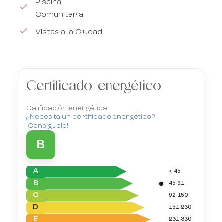
Piscina
Comunitaria
Vistas a la Ciudad
Certificado energético
Calificación energética
¿Necesita un certificado energético?
¡Consíguelo!
B
A
< 45
B
45-91
C
92-150
D
151-230
E
231-330