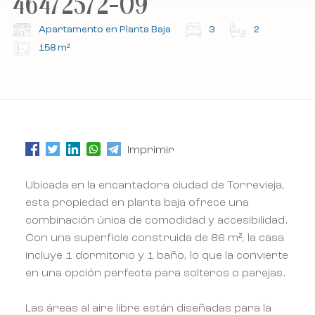
46472572-09
Suscríbete a nuestro boletín.
Suscríbete a nuestro boletín.
Apartamento en Planta Baja
3
2
158 m²
Imprimir
Ubicada en la encantadora ciudad de Torrevieja,
esta propiedad en planta baja ofrece una
combinación única de comodidad y accesibilidad.
Con una superficie construida de 86 m², la casa
incluye 1 dormitorio y 1 baño, lo que la convierte
en una opción perfecta para solteros o parejas.
Las áreas al aire libre están diseñadas para la