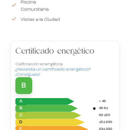
Piscina
Comunitaria
Vistas a la Ciudad
Certificado energético
Calificación energética
¿Necesita un certificado energético?
¡Consíguelo!
B
A
< 45
B
45-91
C
92-150
D
151-230
E
231-330