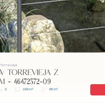
 Torrevieja
W TORREVIEJA Z
- 46472572-09
2
158 m²
65 m²