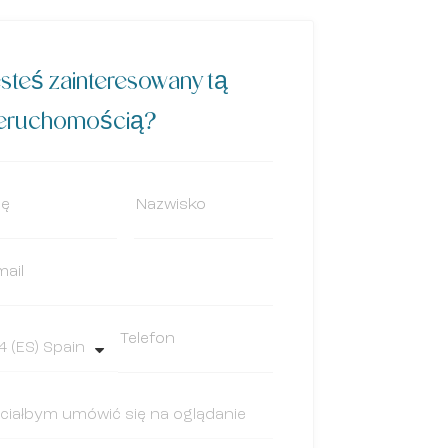
steś zainteresowany tą
ieruchomością?