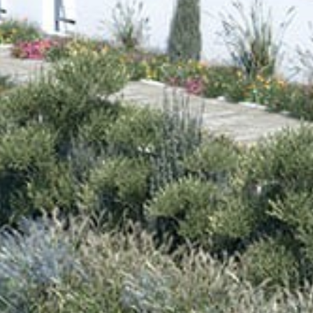
Dom
O nas