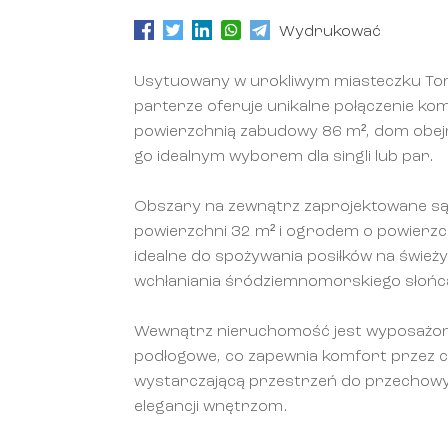
Wydrukować
Usytuowany w urokliwym miasteczku Tor
parterze oferuje unikalne połączenie kom
powierzchnią zabudowy 86 m², dom obejmuj
go idealnym wyborem dla singli lub par.
Obszary na zewnątrz zaprojektowane są 
powierzchni 32 m² i ogrodem o powierzch
idealne do spożywania posiłków na śwież
wchłaniania śródziemnomorskiego słońc
Wewnątrz nieruchomość jest wyposażona
podłogowe, co zapewnia komfort przez 
wystarczającą przestrzeń do przechowy
elegancji wnętrzom.