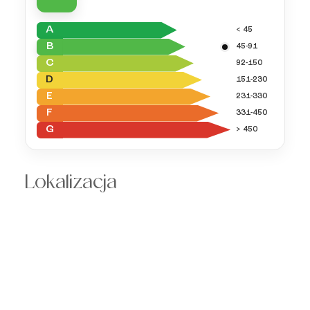
A
< 45
B
45-91
C
92-150
D
151-230
E
231-330
F
331-450
G
> 450
Lokalizacja