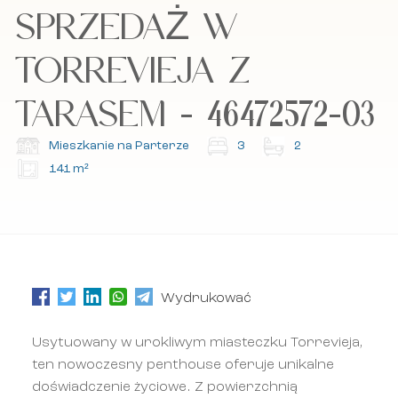
SPRZEDAŻ W
Akceptuję politykę cookies, politykę
Akceptuję politykę cookies, politykę
prywatności oraz regulamin.
prywatności oraz regulamin.
TORREVIEJA Z
TARASEM - 46472572-03
Zapisz się do naszego newslettera.
Zapisz się do naszego newslettera.
Mieszkanie na Parterze
3
2
141 m²
Wydrukować
Usytuowany w urokliwym miasteczku Torrevieja,
ten nowoczesny penthouse oferuje unikalne
doświadczenie życiowe. Z powierzchnią