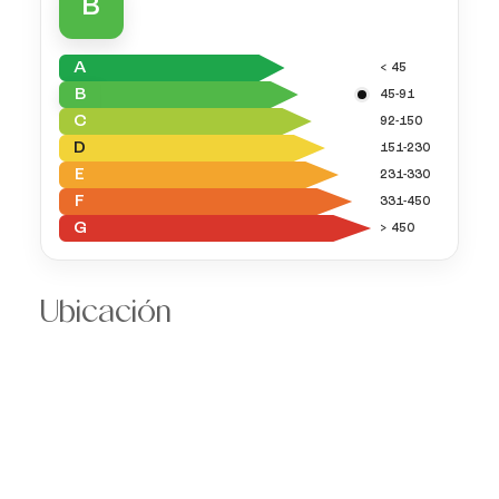
B
A
< 45
B
45-91
C
92-150
D
151-230
E
231-330
F
331-450
G
> 450
Ubicación