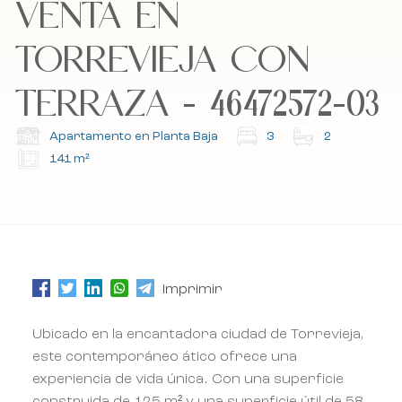
VENTA EN
Acepto la política de cookies, la política de
Acepto la política de cookies, la política de
privacidad y los términos y condiciones.
privacidad y los términos y condiciones.
TORREVIEJA CON
TERRAZA - 46472572-03
Suscríbete a nuestro boletín.
Suscríbete a nuestro boletín.
Apartamento en Planta Baja
3
2
141 m²
Imprimir
Ubicado en la encantadora ciudad de Torrevieja,
este contemporáneo ático ofrece una
experiencia de vida única. Con una superficie