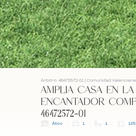
Árbitro: 46472572-01 | Comunidad Valenciana 
AMPLIA CASA EN LA
ENCANTADOR COMPL
46472572-01
Ático
1
1
125