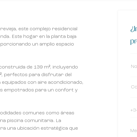
¿I
evieja, este complejo residencial
nda. Este hogar en la planta baja
p
oporcionando un amplio espacio
construida de 139 m², incluyendo
², perfectos para disfrutar del
n equipados con aire acondicionado,
ios empotrados para un confort y
omodidades comunes como áreas
una piscina comunitaria. La
ra una ubicación estratégica que