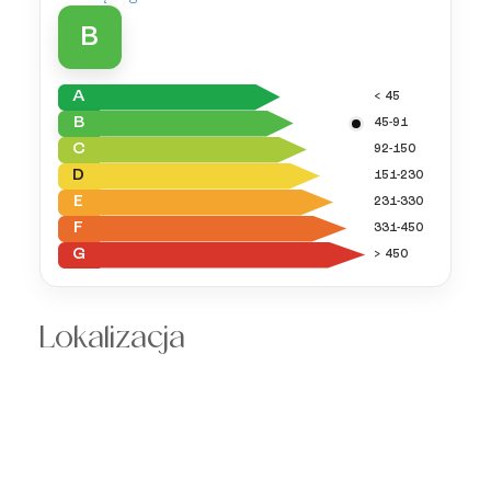
B
A
< 45
B
45-91
C
92-150
D
151-230
E
231-330
F
331-450
G
> 450
Lokalizacja