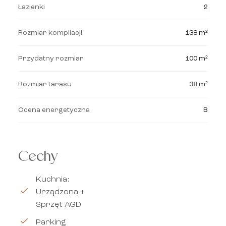
Łazienki
2
Rozmiar kompilacji
138 m²
Przydatny rozmiar
100 m²
Rozmiar tarasu
38 m²
Ocena energetyczna
B
Cechy
Kuchnia:
Urządzona +
Sprzęt AGD
Parking