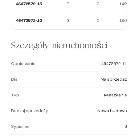
46472572-15
3
2
142 m²
46472572-13
3
2
196 m²
Szczegóły nieruchomości
Odniesienie
46472572-11
Dla
Na sprzedaż
Typ
Mieszkanie
Rodzaj sprzedaży
Nowa budowa
Sypialnie
3